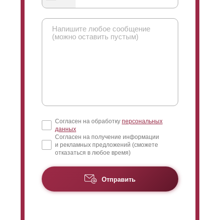
При выборе ограждения выше 1,5 м. рекомендуется
использовать усилитель. Он представляет собой
планку, которая крепится с внутренней стороны
забора. На внешний вид она не влияет, но придает
конструкции дополнительную прочность и защиту
от
прогибания
. Креплений усилителя не видно с
лицевой стороны, они спрятаны под
нахлестом
ламелей
.
Согласен на обработку
персональных
данных
Согласен на получение информации
и рекламных предложений (сможете
отказаться в любое время)
Отправить
Необходимо знать, что изменение глубины