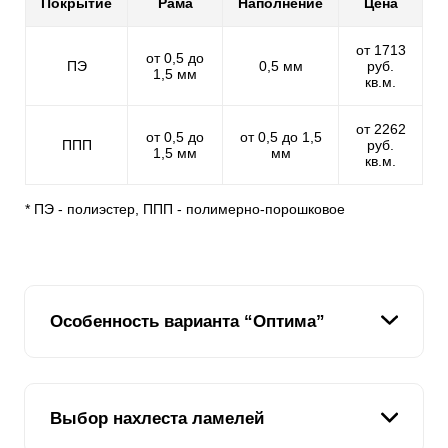
Покрытие
Рама
Наполнение
Цена
от 1713
от 0,5 до
ПЭ
0,5 мм
руб.
1,5 мм
кв.м.
от 2262
от 0,5 до
от 0,5 до 1,5
ППП
руб.
1,5 мм
мм
кв.м.
* ПЭ - полиэстер, ППП - полимерно-порошковое
Особенность варианта “Оптима”
Ламель в заборе “Оптима” имеет форму английской
Выбор нахлеста ламелей
буквы “Z”. Это хорошо видно на рисунке. В нашей