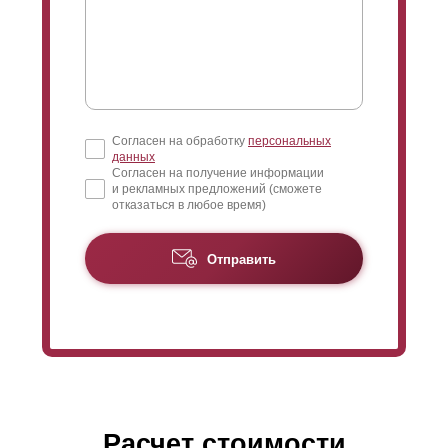
миллиметров.
“Оптима” прекрасно подходит для заграждения
абсолютно любых объектов: загородных участков,
домов, веранд, беседок, мест для семейного и
активного отдыха, сада и ограждения балкона. Так
Согласен на обработку
персональных
же широко используется данная модель для
данных
заграждения предприятий и частных паркингов, так
Согласен на получение информации
и рекламных предложений (сможете
как высота ламели прекрасно смотрится в заборах
отказаться в любое время)
любой высоты, как в низких, так и в высоких.
Отправить
За счет уменьшенной высоты ламели в “Оптима”
будет требоваться большее количество ламелей, чем
для варианта “Стандарт” на одинаковую высоту
забора. Это незначительно повышает цену “Оптима”
(из-за большего расхода стали). Для более
подробного расчета и сравнения можно
воспользоваться калькулятором.
Расчет стоимости