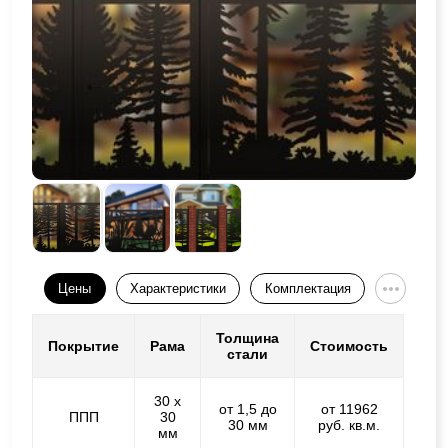
Цены
Характеристики
Комплектация
Толщина
Покрытие
Рама
Стоимость
стали
30 х
от 1,5 до
от 11962
ППП
30
30 мм
руб. кв.м.
мм