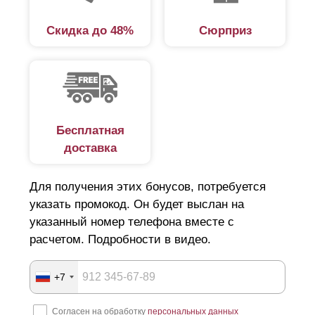
напоминает жалюзи. Основными элементами такой
Скидка до 48%
Сюрприз
ограды являются:
столбы;
рама;
материал заполнения (ламели);
крепеж.
Бесплатная
доставка
Основную жесткость ограждению обеспечивает рама,
состоящая из боковых планок — левой, правой и
Для получения этих бонусов, потребуется
указать промокод. Он будет выслан на
верхней. Толщина металла, из которого изготовлены
указанный номер телефона вместе с
детали — 0,5-1,5 мм. Конструкции шириной более 2 м
расчетом. Подробности в видео.
укрепляют посредством усилителей.
Ламели, расположенные под углом, не затеняют
+7
участок. При этом двор для любопытных глаз останется
невидимым, разве что кто-то догадается наклониться и
Согласен на обработку
персональных данных