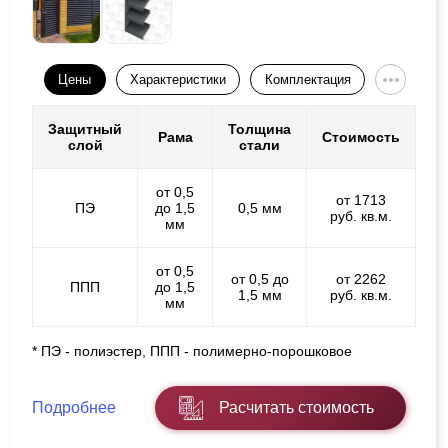
Цены
Характеристики
Комплектация
Защитный
Толщина
Рама
Стоимость
слой
стали
от 0,5
от 1713
ПЭ
до 1,5
0,5 мм
руб. кв.м.
мм
от 0,5
от 0,5 до
от 2262
ППП
до 1,5
1,5 мм
руб. кв.м.
мм
* ПЭ - полиэстер, ППП - полимерно-порошковое
Подробнее
Расчитать стоимость