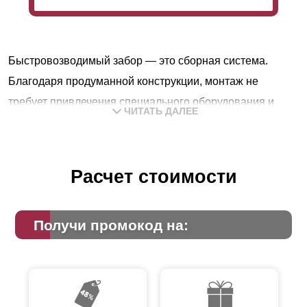
Быстровозводимый забор — это сборная система.
Благодаря продуманной конструкции, монтаж не
требует привлечения специального оборудования и
ЧИТАТЬ ДАЛЕЕ
квалификации. Сборку можно выполнить
самостоятельно без особых усилий. Конструкция
пользуется популярностью у дачников и владельцев
Расчет стоимости
загородных домов.
Особенности конструкции модели
Получи промокод на:
«Жалюзи»
В заборе-жалюзи ламели к профилям крепят под углом
горизонтально. По своей структуре это очень