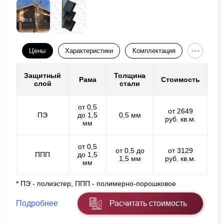
Цены
Характеристики
Комплектация
Защитный
Толщина
Рама
Стоимость
слой
стали
от 0,5
от 2649
ПЭ
до 1,5
0,5 мм
руб. кв.м.
мм
от 0,5
от 0,5 до
от 3129
ППП
до 1,5
1,5 мм
руб. кв.м.
мм
* ПЭ - полиэстер, ППП - полимерно-порошковое
Подробнее
Расчитать стоимость