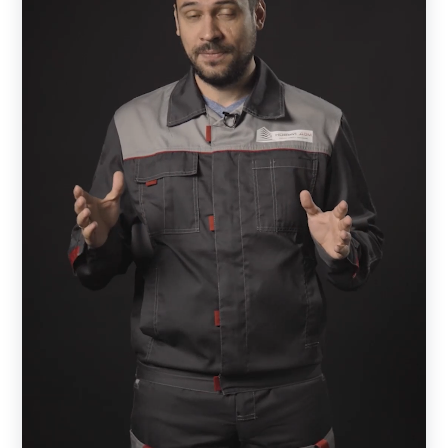
Виды заборов
Ограждение — жалюзи представлено следующими
моделями:
Забор-жалюзи -
«
Стандарт
»
;
Забор-жалюзи -
«
Оптима
»
;
Забор-жалюзи -
«
Премиум
»
;
Забор-жалюзи -
«
Люкс
»
;
Забор-жалюзи -
«
Модерн
»
;
Забор-жалюзи -
«
Комби
»
.
Забор-жалюзи «Стандарт»
— наиболее бюджетный
вариант из-за меньшего расхода материала. Выглядит
основательно и стильно.
Забор-жалюзи «Оптима».
В моделе больше объема,