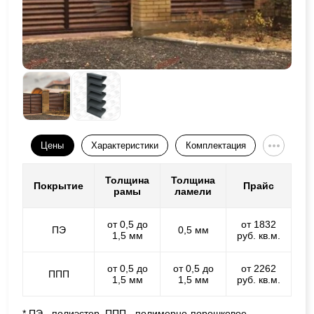
Цены
Характеристики
Комплектация
Толщина
Толщина
Покрытие
Прайс
рамы
ламели
от 0,5 до
от 1832
ПЭ
0,5 мм
1,5 мм
руб. кв.м.
от 0,5 до
от 0,5 до
от 2262
ППП
1,5 мм
1,5 мм
руб. кв.м.
* ПЭ - полиэстер, ППП - полимерно-порошковое