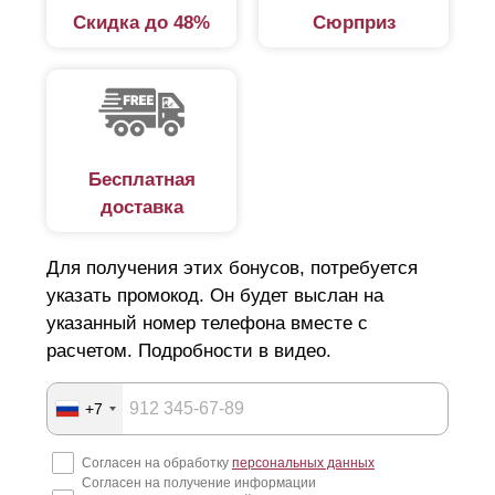
Скидка до 48%
Сюрприз
Дизайнеры и разработчики постарались максимально
разнообразить ассортимент. Среди представленных
вариантов широкий выбор конструкций из серии
«жалюзи». В этой категории несколько вариантов:
стандарт.
Простой, надежный забор.
Бесплатная
доставка
Расположение ламелей горизонтальное,
благодаря чему обеспечивается
Для получения этих бонусов, потребуется
светопропускаемость и продуваемость готового
указать промокод. Он будет выслан на
изделия;
указанный номер телефона вместе с
оптима.
Забор с горизонтально расположенными
расчетом. Подробности в видео.
элементами в виде буквы «Z». Смотрится
эффектно, независимо от высоты, отличается
+7
простотой и легкостью монтажа;
Согласен на обработку
персональных данных
премиум.
Забор с горизонтальным
Согласен на получение информации