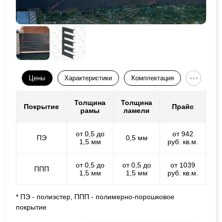
Цены
Характеристики
Комплектация
Толщина
Толщина
Покрытие
Прайс
рамы
ламели
от 0,5 до
от 942
ПЭ
0,5 мм
1,5 мм
руб. кв.м.
от 0,5 до
от 0,5 до
от 1039
ППП
1,5 мм
1,5 мм
руб. кв.м.
* ПЭ - полиэстер, ППП - полимерно-порошковое
покрытие