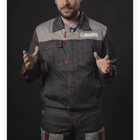
ламелей. Тем, кто заказывает забор впервые, можно
изучить на странице компании возможные схемы
расположения элементов. Если возникнут вопросы,
всегда можно обратиться к менеджеру.
Многие клиенты уделяют большое внимание
защищенности и закрытости своих владений от
посторонних. Если в конструкции выбрать
максимальную величину нахлеста, то участок будет
защищен от любопытных глаз. В этом случае ламели
лягут практически вплотную друг к другу и снаружи
ничего не будет видно, за исключением неба.
В каталоге заборов из металла есть и
другие варианты:
ранчо.
Это модель с горизонтально