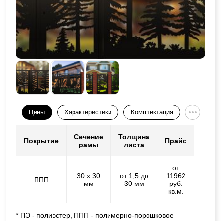
Цены
Характеристики
Комплектация
Сечение
Толщина
Покрытие
Прайс
рамы
листа
от
30 х 30
от 1,5 до
11962
ППП
мм
30 мм
руб.
кв.м.
* ПЭ - полиэстер, ППП - полимерно-порошковое