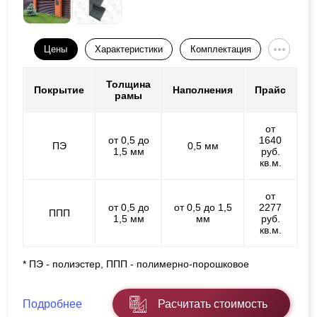
Цены
Характеристики
Комплектация
Толщина
Покрытие
Наполнения
Прайс
рамы
от
от 0,5 до
1640
ПЭ
0,5 мм
1,5 мм
руб.
кв.м.
от
от 0,5 до
от 0,5 до 1,5
2277
ППП
1,5 мм
мм
руб.
кв.м.
* ПЭ - полиэстер, ППП - полимерно-порошковое
Подробнее
Расчитать стоимость