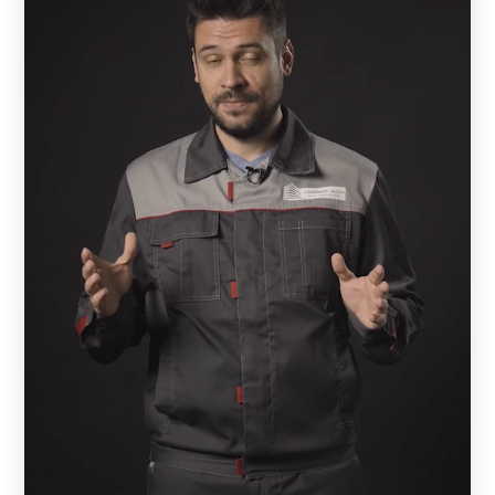
выбранного покрытия, а тыльная – цвет грунта (серый).
Это позволяет несколько удешевить проект. В случае,
если применяется полимерно-порошковая окраска, то
обе стороны окрашены одинаково.
Полиэстер дешевле, но ограничен по цвету.
Порошковая краска имеет большую стойкость,
чем
полиэстер
, лучше сопротивляется механическим
нагрузкам и имеет расширенную цветовую гамму. При
этом нужно понимать, что и полиэстер имеет запас
прочности, достаточны для долговечной службы.
Поэтому при выборе нужно руководствоваться, прежде
всего, дизайнерскими предпочтениями и финансовыми
возможностями.
Схема сборки примерно одинакова для всех моделей,
за исключением Хай-тек. Забор состоит из отдельных