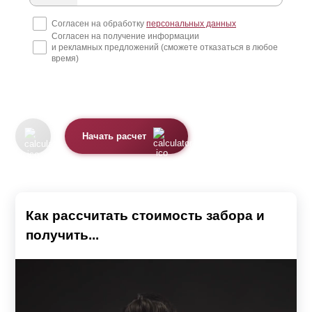
Премиум, Люкс, Модерн и Комби. А в некоторых
Согласен на обработку
персональных данных
Согласен на получение информации
моделях планки похожи на доски. Это модели Ранчо и
и рекламных предложений (сможете отказаться в любое
Классика. Модель Хай-тек имеет несколько иную
время)
конструкцию - у нее нет планок. Подробнее о каждой
модели можно узнать, перейдя на соответствующую
страницу.
Начать расчет
Планки выполнены из стального листа толщиной от 0,5
до 1,5 мм. Их поверхность защищена от коррозии
полимерным покрытием по предварительно
загрунтованной поверхности. Это может быть или
Как рассчитать стоимость забора и
полиэстер
, или высокостойкая порошковая краска.
получить...
Каждое покрытие имеет свои особенности.
При использовании
полиэстера
защита может быть
односторонней или двусторонней. В первом случае,
лицевая сторона планки имеет текстуру и цвет