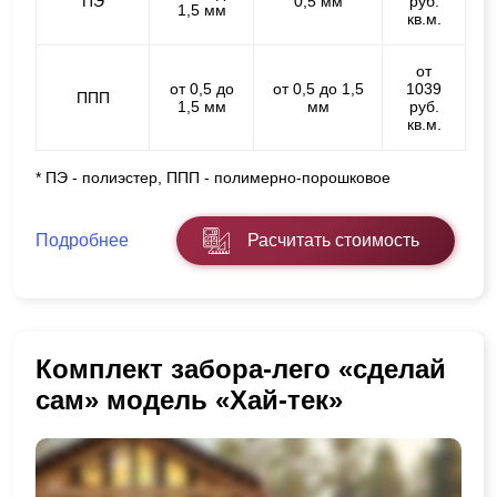
ПЭ
0,5 мм
руб.
1,5 мм
кв.м.
от
от 0,5 до
от 0,5 до 1,5
1039
ППП
1,5 мм
мм
руб.
кв.м.
* ПЭ - полиэстер, ППП - полимерно-порошковое
Подробнее
Расчитать стоимость
Комплект забора-лего «сделай
сам» модель «Хай-тек»