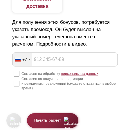
напоминает жалюзи. Основа конструкции — ламели,
доставка
смонтированные без зазоров или с нахлестом в
Для получения этих бонусов, потребуется
среднем 10—20 мм. Крепления элементов в профилях
указать промокод. Он будет выслан на
доступно тремя способами: фиксаторы, отверстия,
указанный номер телефона вместе с
прорези. Этот показатель влияет на
расчетом. Подробности в видео.
быстровозводимость конструкции.
+7
Виды профиля
Согласен на обработку
персональных данных
В зависимости от типа забора, различают несколько
Согласен на получение информации
и рекламных предложений (сможете отказаться в любое
видов профиля.
время)
z-образный вид. В эту серию входят 3 варианта
заборов: оптима, премиум, стандарт. Главное отличие
конструкций друг от друга — диапазон высоты
Начать расчет
элементов.