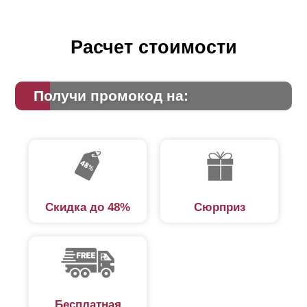
появляются новые модификации, например, заборы
Ранчо и Жалюзи.
Расчет стоимости
Основа конструкции
Получи промокод на:
Перед началом работ проводят точную разметку
рельефа, далее создают опоры: каменные, стальные,
кирпичные и проводят установку вертикальных
направляющих. После чего с помощью кронштейнов
или заклепок под определенным углом монтируют
Скидка до 48%
Сюрприз
выбранный тип ламелей. В соответствии с размером
шага элементы устанавливают с нахлестом или без.
Составляющие элементы
Горизонтальный забор реечный из металла, по облику
Бесплатная