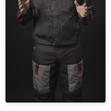
С), в этом случае Z-профиль конструктивно изменен.
Забор имеет эстетический внешний вид с обеих сторон.
Этот вид относится к двусторонним типам;
«Модерн»
— специфический тип ламели, по форме
напоминающий пирамиду или треугольник. Забор после
установки отлично пропускает воздух и свет, но не
позволяет просматривать территорию. Дизайн готового
изделия одинаковый с обеих сторон.
«Ранчо»
. Конструкция стилизовано под деревянные
фермерские заборы. Профиль имеет форму
прямоугольника. Заказчик может выбрать ламели в
одностороннем или двустороннем вариантах. Также
существует 4 параметра ширины элементов — 50, 70,
100, 150 мм. Готовая конструкция может быть
выполнено в комбинации планок различных размеров.