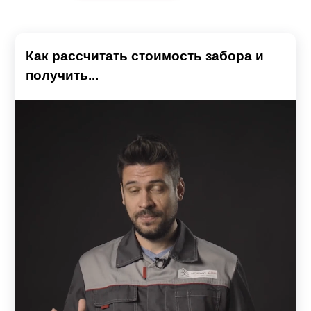
«Стандарт»
— простой, основательный, массивный
забор с максимальным показателем высоты ламели —
218 мм, что делает конструкцию самой экономичной в
Как рассчитать стоимость забора и
линейке.
получить...
«Премиум»
— более объемная конструкция. За счет
того, что высота элементов 90—132 мм, в секции
больше элементов, поэтому забор имеет эффектный
рельеф.
«Оптима»
— занимает среднее значение по высоте
элемента, является наиболее востребованной и
универсальной конструкцией. Идеально подходит для
монтажа практически любого объекта — дачных
участков, частных коттеджей, обустройства
конструкцией паркингов, мест отдыха и др.;
«Люкс»
— имеет особую геометрию (напоминает букву