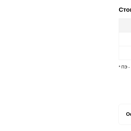
Сто
* ПЭ 
О