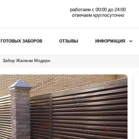
работаем с 00:00 до 24:00
отвечаем круглосуточно
 ГОТОВЫХ ЗАБОРОВ
ОТЗЫВЫ
ИНФОРМАЦИЯ
Забор Жалюзи Модерн
ВЫБОР ПО МАТЕРИАЛУ
Заборы с кирпичными столбами
Заборы из евроштакетника
горизонтального
Металлические заборы для дачи
Забор жалюзи с кирпичными столбами
Металлические заборы
Металлические ограждения