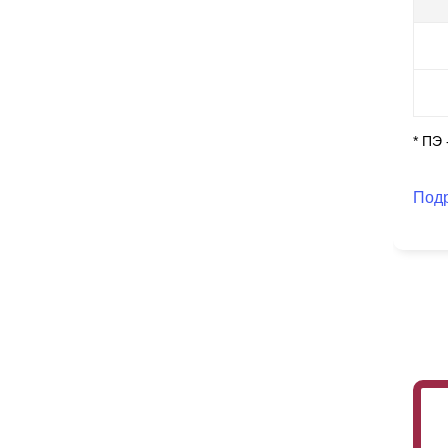
ос
По
сп
по
чт
ни
* ПЭ
Под
Так
ла
бо
вы
вк
ва
вы