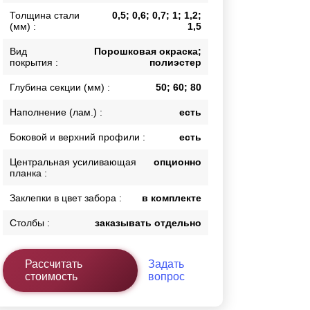
Толщина стали
0,5; 0,6; 0,7; 1; 1,2;
Каркасы ворот
(мм) :
1,5
Калитки
Входные группы
Вид
Порошковая окраска;
покрытия :
полиэстер
Глубина секции (мм) :
50; 60; 80
ВСЕ ДЛЯ ЗАБОРА
Наполнение (лам.) :
есть
Панели для забора
Боковой и верхний профили :
есть
Центральная усиливающая
опционно
планка :
Заклепки в цвет забора :
в комплекте
Столбы :
заказывать отдельно
Рассчитать
Задать
стоимость
вопрос