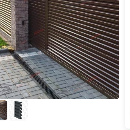
ВЫБОР ПО ХАРАКТЕРИСТИКАМ
Горизонтальные заборы
Высокие заборы
Красивые, дизайнерские заборы
ВЫБОР ПО СПОСОБУ МОНТАЖА
Заборы под ключ
Готовые заборы
Комплекты заборов-лего "сделай сам"
Быстровозводимые заборы