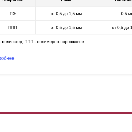
уществления порошковой окраски и самостоятельно выполняем пор
лимерно-порошковое покрытие лишено указанных выше недостатков
ПЭ
от 0,5 до 1,5 мм
0,5 м
ектра RAL и много видов фактур. Это покрытие мы можем выполнит
крытия составляет от 60 до 100 микрон. Такая окраска износостойк
о самое важное, это то, что мы можем применить полный спектр все
ППП
от 0,5 до 1,5 мм
от 0,5 до 
каких ограничений в технологическом процессе.
 - полиэстер, ППП - полимерно-порошковое
робнее
 же, как и в прочих вариантах, мы сохранили возможность выбрать 
мели. С увеличением глубины секции, увеличивается и высота лам
льше дайн забора, приобретает массивности. На эксплуатационные 
сота ламели никак не сказываются. Другими словами, выбирая эти
ус и кошелек, а качество забора при любых вариантах будет на од
м с выбором и продемонстрируют образцы. Зависимость глубины и в
сота ламели 73 мм, при глубине секции 60 мм - 87 мм и при глубин