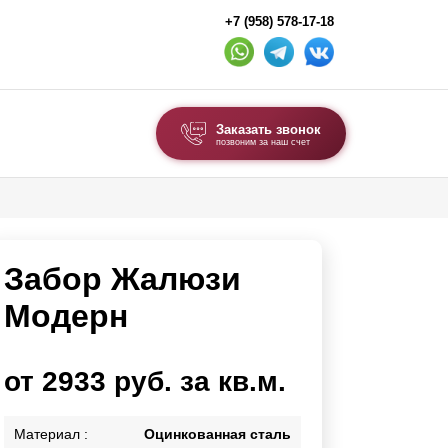
+7 (958) 578-17-18
Заказать звонок
позвоним за наш счет
ВЫБОР ПО ТИПУ
Модульные заборы и ограждения
Забор Жалюзи
Комбинированные заборы
Секционные заборы
Модерн
ВОРОТА И КАЛИТКИ
от 2933 руб. за кв.м.
Ворота откатные
Ворота распашные
Материал :
Оцинкованная сталь
Ворота складные гармошка