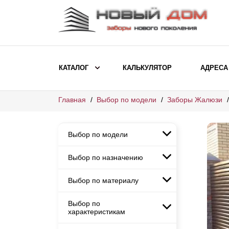
КАТАЛОГ
КАЛЬКУЛЯТОР
АДРЕСА
Главная
Выбор по модели
Заборы Жалюзи
ВЫБОР ПО МОДЕЛИ
Заборы Ранчо
Выбор по модели
Заборы Хай-тек
Заборы Классика
Выбор по назначению
Заборы Ранчо
Заборы Жалюзи
Заборы Хай-тек
Выбор по материалу
Заборы и ограждения для
Заборы Классика
детских садов
ВЫБОР ПО НАЗНАЧЕНИЮ
Заборы Жалюзи
Выбор по
Заборы с кирпичными столбами
Заборы для дачи
характеристикам
Заборы и ограждения для детских
Заборы из евроштакетника
Элитные заборы для коттеджей
садов