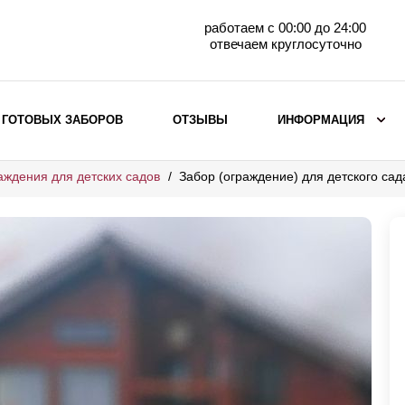
работаем с 00:00 до 24:00
отвечаем круглосуточно
 ГОТОВЫХ ЗАБОРОВ
ОТЗЫВЫ
ИНФОРМАЦИЯ
аждения для детских садов
Забор (ограждение) для детского са
ВЫБОР ПО МАТЕРИАЛУ
Заборы с кирпичными столбами
Заборы из евроштакетника
горизонтального
Металлические заборы для дачи
Забор жалюзи с кирпичными столбами
Металлические заборы
Металлические ограждения