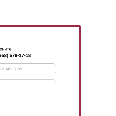
вместе. Все очень просто. Ошибиться в
ка забора пройдет быстро и легко. Важно то,
ция и очередность сборки прилагается.
оните
958) 578-17-18