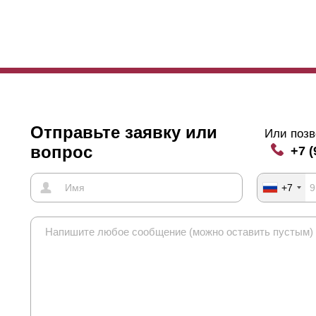
шим замерам и требованиям, вам остаётся только сложить это все 
нной сборке очень трудно. Благодаря такому подходу монтаж и сбор
о данная сборка не требует высокого уровня квалификации. Инструк
Отправьте заявку или
Или позв
вопрос
+7 (
+7