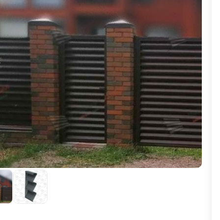
ВЫБОР ПО ХАРАКТЕРИСТИКАМ
Горизонтальные заборы
Высокие заборы
Красивые, дизайнерские заборы
ВЫБОР ПО СПОСОБУ МОНТАЖА
Заборы под ключ
Готовые заборы
Комплекты заборов-лего "сделай сам"
Быстровозводимые заборы