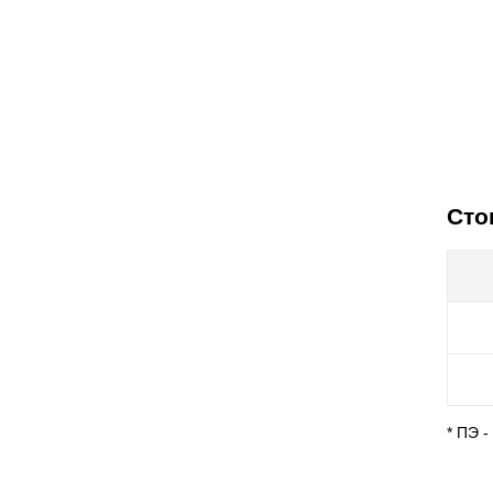
Сто
* ПЭ 