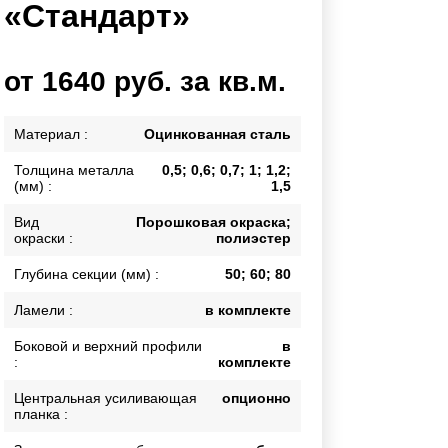
«Стандарт»
Каркасы ворот
Калитки
Входные группы
от 1640 руб. за кв.м.
ВСЕ ДЛЯ ЗАБОРА
Материал :
Оцинкованная сталь
Толщина металла
0,5; 0,6; 0,7; 1; 1,2;
Панели для забора
(мм) :
1,5
Вид
Порошковая окраска;
окраски :
полиэстер
Глубина секции (мм) :
50; 60; 80
Ламели :
в комплекте
Боковой и верхний профили
в
:
комплекте
Центральная усиливающая
опционно
планка :