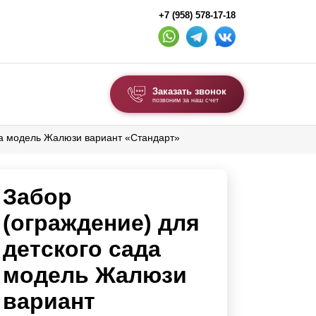
+7 (958) 578-17-18
Заказать звонок
позвоним за наш счет
да модель Жалюзи вариант «Стандарт»
ВЫБОР ПО ТИПУ
Модульные заборы и ограждения
Забор
Комбинированные заборы
Секционные заборы
(ограждение) для
детского сада
ВОРОТА И КАЛИТКИ
модель Жалюзи
Ворота откатные
вариант
Ворота распашные
Ворота складные гармошка