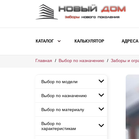
КАТАЛОГ
КАЛЬКУЛЯТОР
АДРЕСА
Главная
Выбор по назначению
Заборы и огр
ВЫБОР ПО МОДЕЛИ
Заборы Ранчо
Выбор по модели
Заборы Хай-тек
Заборы Классика
Выбор по назначению
Заборы Ранчо
Заборы Жалюзи
Заборы Хай-тек
Выбор по материалу
Заборы и ограждения для
Заборы Классика
детских садов
ВЫБОР ПО НАЗНАЧЕНИЮ
Заборы Жалюзи
Выбор по
Заборы с кирпичными столбами
Заборы для дачи
характеристикам
Заборы и ограждения для детских
Заборы из евроштакетника
Элитные заборы для коттеджей
садов