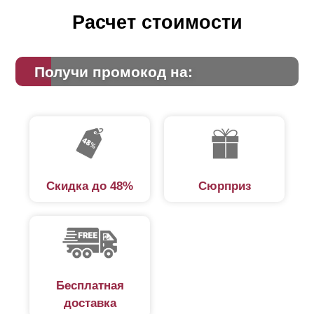
его, и забор будет стоить дешевле.
Расчет стоимости
Существует еще один важный аспект, который надо
учитывать при выборе
нахлеста
. Это дизайн. Дело в
Получи промокод на:
том, что с обратной стороны профиля, когда его
протяженность превышает 1,5 метра, крепится
усиливающая планка. Это необходимо для
предотвращения прогиба таких длинных ламелей.
Крепления данного усилителя заметны на лицевой
стороне забора (см. фото). Если ламели уложены
друг на друга, они скроют эти крепления.
Скидка до 48%
Сюрприз
Бесплатная
доставка