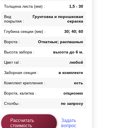
Толщина листа (мм) :
1,5 - 30
Каркасы ворот
Калитки
Вид
Грунтовка и порошковая
Входные группы
покрытия :
окраска
Глубина секции (мм) :
30; 40; 60
ВСЕ ДЛЯ ЗАБОРА
Ворота :
Откатные; распашные
Панели для забора
Высота забора :
высота до 6 м.
Цвет ral :
любой
Заборная секция :
в комплекте
Комплект крепления :
есть
Ворота, калитка :
опционно
Столбы :
по запросу
Рассчитать
Задать
стоимость
вопрос