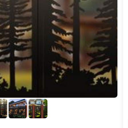
ВЫБОР ПО ХАРАКТЕРИСТИКАМ
Горизонтальные заборы
Высокие заборы
Красивые, дизайнерские заборы
ВЫБОР ПО СПОСОБУ МОНТАЖА
Заборы под ключ
Готовые заборы
Комплекты заборов-лего "сделай сам"
Быстровозводимые заборы