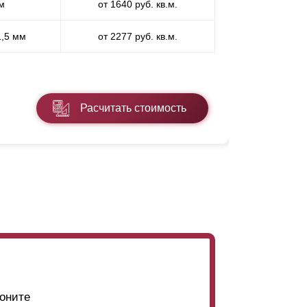
м
от 1640 руб. кв.м.
П
1,5 мм
от 2277 руб. кв.м.
ПП
* ПЭ - поли
Расчитать стоимость
Подробнее
оните