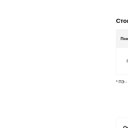
Сто
По
* ПЭ 
О