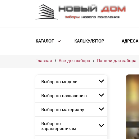
КАТАЛОГ
КАЛЬКУЛЯТОР
АДРЕСА
Главная
Все для забора
Панели для забора
ВЫБОР ПО МОДЕЛИ
Заборы Ранчо
Выбор по модели
Заборы Хай-тек
Заборы Классика
Выбор по назначению
Заборы Ранчо
Заборы Жалюзи
Заборы Хай-тек
Выбор по материалу
Заборы и ограждения для
Заборы Классика
детских садов
ВЫБОР ПО НАЗНАЧЕНИЮ
Заборы Жалюзи
Выбор по
Заборы с кирпичными столбами
Заборы для дачи
характеристикам
Заборы и ограждения для детских
Заборы из евроштакетника
Элитные заборы для коттеджей
садов