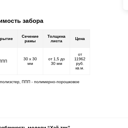
имость забора
Сечение
Толщина
крытие
Цена
рамы
листа
от
30 х 30
от 1,5 до
11962
ППП
мм
30 мм
руб.
кв.м.
- полиэстер, ППП - полимерно-порошковое
собенность модели “Хай-тек”