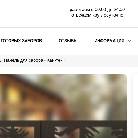
работаем с 00:00 до 24:00
отвечаем круглосуточно
 ГОТОВЫХ ЗАБОРОВ
ОТЗЫВЫ
ИНФОРМАЦИЯ
Панель для забора «Хай-тек»
ВЫБОР ПО МАТЕРИАЛУ
Заборы с кирпичными столбами
Заборы из евроштакетника
горизонтального
Металлические заборы для дачи
Забор жалюзи с кирпичными столбами
Металлические заборы
Металлические ограждения