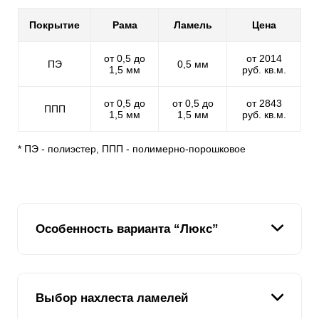
Покрытие
Рама
Ламель
Цена
от 0,5 до
от 2014
ПЭ
0,5 мм
1,5 мм
руб. кв.м.
от 0,5 до
от 0,5 до
от 2843
ППП
1,5 мм
1,5 мм
руб. кв.м.
* ПЭ - полиэстер, ППП - полимерно-порошковое
Особенность варианта “Люкс”
Все заборы жалюзи представляют собой особую
Выбор нахлеста ламелей
конструкцию, похожую на закрытые жалюзи. Данный