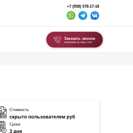
+7 (958) 578-17-18
Заказать звонок
позвоним за наш счет
ВЫБОР ПО ТИПУ
Модульные заборы и ограждения
Комбинированные заборы
Секционные заборы
ВОРОТА И КАЛИТКИ
Стоимость
скрыто пользователем руб
Ворота откатные
Сроки
Ворота распашные
3 дня
Ворота складные гармошка