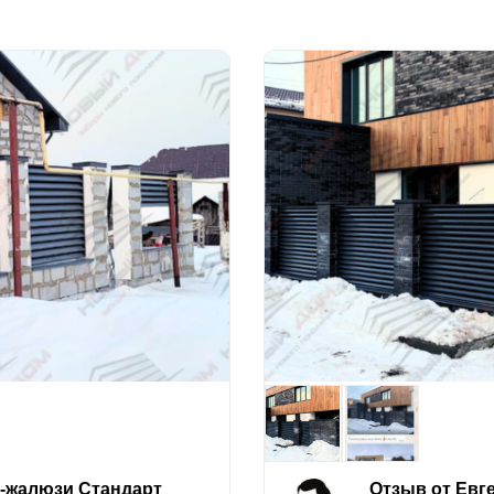
е-жалюзи Стандарт
Отзыв от Евг