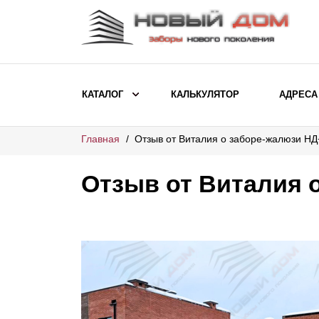
КАТАЛОГ
КАЛЬКУЛЯТОР
АДРЕСА
Главная
Отзыв от Виталия о заборе-жалюзи НД
ВЫБОР ПО МОДЕЛИ
Заборы Ранчо
Отзыв от Виталия 
Заборы Хай-тек
Заборы Классика
Заборы Жалюзи
ВЫБОР ПО НАЗНАЧЕНИЮ
Заборы и ограждения для детских
садов