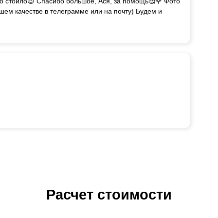
но стоило😍 Спасибо большое, Ася, за помощь🥰🌹 Фото
ошем качестве в телеграмме или на почту) Будем и
Расчет стоимости