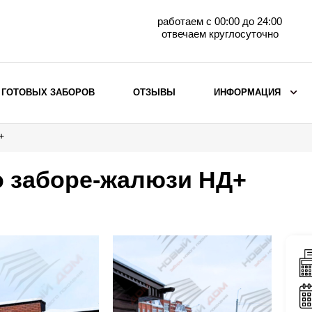
работаем с 00:00 до 24:00
отвечаем круглосуточно
 ГОТОВЫХ ЗАБОРОВ
ОТЗЫВЫ
ИНФОРМАЦИЯ
+
ВЫБОР ПО МАТЕРИАЛУ
Заборы с кирпичными столбами
о заборе-жалюзи НД+
Заборы из евроштакетника
горизонтального
Металлические заборы для дачи
Забор жалюзи с кирпичными столбами
Металлические заборы
Металлические ограждения