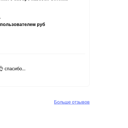
ь
 пользователем руб
 спасибо...
Добрый день
Читать вес
Больше отзывов