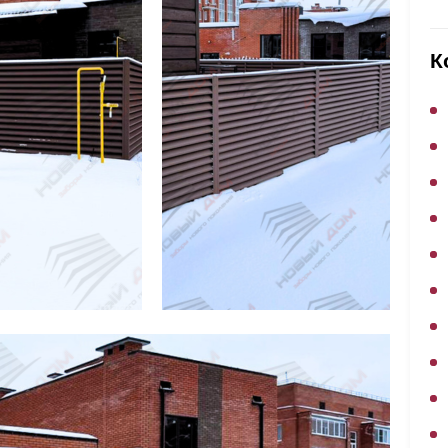
ВЫБОР ПО ХАРАКТЕРИСТИКАМ
Горизонтальные заборы
К
Высокие заборы
Красивые, дизайнерские заборы
ВЫБОР ПО СПОСОБУ МОНТАЖА
Заборы под ключ
Готовые заборы
Комплекты заборов-лего "сделай сам"
Быстровозводимые заборы