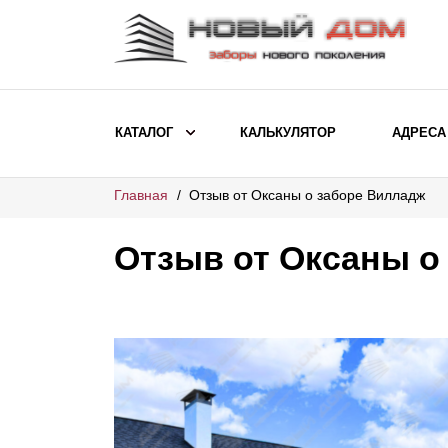
КАТАЛОГ
КАЛЬКУЛЯТОР
АДРЕСА
Главная
Отзыв от Оксаны о заборе Вилладж
ВЫБОР ПО МОДЕЛИ
Заборы Ранчо
Отзыв от Оксаны о
Заборы Хай-тек
Заборы Классика
Заборы Жалюзи
ВЫБОР ПО НАЗНАЧЕНИЮ
Заборы и ограждения для детских
садов