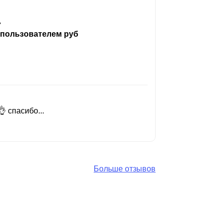
ь
 пользователем руб
 спасибо...
Добрый день
Читать вес
Больше отзывов