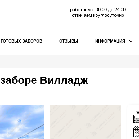
работаем с 00:00 до 24:00
отвечаем круглосуточно
 ГОТОВЫХ ЗАБОРОВ
ОТЗЫВЫ
ИНФОРМАЦИЯ
ВЫБОР ПО МАТЕРИАЛУ
Заборы с кирпичными столбами
 заборе Вилладж
Заборы из евроштакетника
горизонтального
Металлические заборы для дачи
Забор жалюзи с кирпичными столбами
Металлические заборы
Металлические ограждения