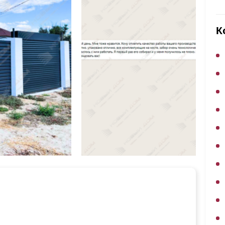
ВЫБОР ПО ХАРАКТЕРИСТИКАМ
Горизонтальные заборы
К
Высокие заборы
Красивые, дизайнерские заборы
ВЫБОР ПО СПОСОБУ МОНТАЖА
Заборы под ключ
Готовые заборы
Комплекты заборов-лего "сделай сам"
Быстровозводимые заборы