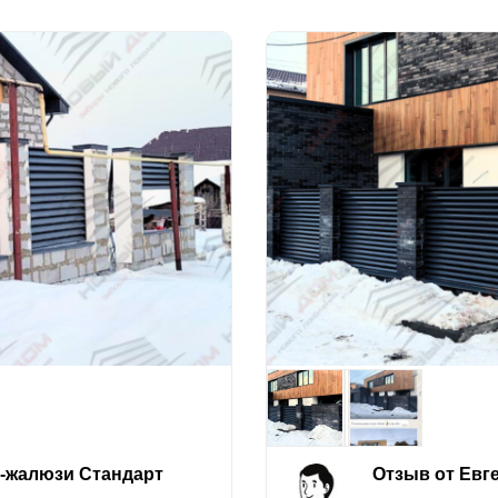
е-жалюзи Стандарт
Отзыв от Евг