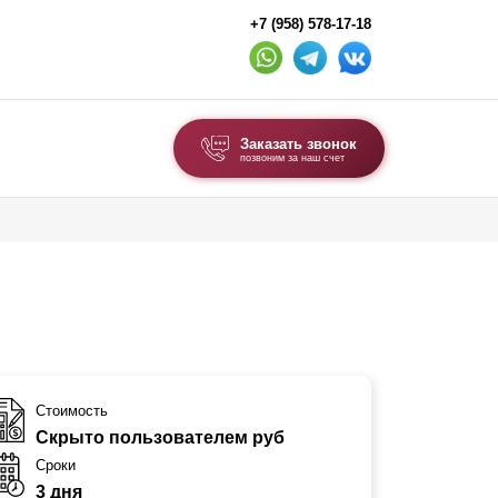
+7 (958) 578-17-18
Заказать звонок
позвоним за наш счет
ВЫБОР ПО ТИПУ
Модульные заборы и ограждения
Комбинированные заборы
Секционные заборы
ВОРОТА И КАЛИТКИ
Стоимость
Скрыто пользователем руб
Ворота откатные
Сроки
Ворота распашные
3 дня
Ворота складные гармошка