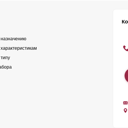
Ко
 назначению
 характеристикам
 типу
абора