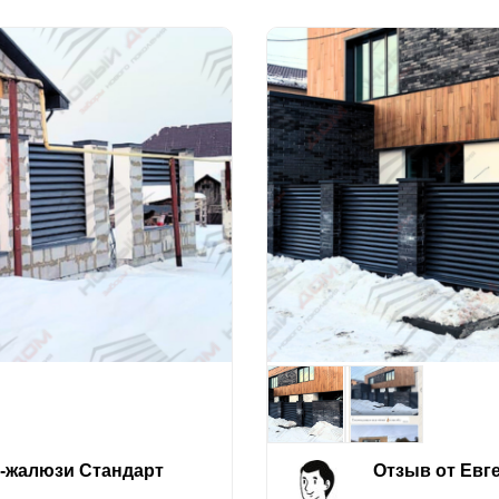
е-жалюзи Стандарт
Отзыв от Евг