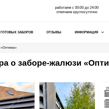
работаем с 00:00 до 24:00
отвечаем круглосуточно
 ГОТОВЫХ ЗАБОРОВ
ОТЗЫВЫ
ИНФОРМАЦИЯ
и «Оптима»
ВЫБОР ПО МАТЕРИАЛУ
Заборы с кирпичными столбами
ра о заборе-жалюзи «Опт
Заборы из евроштакетника
горизонтального
Металлические заборы для дачи
Забор жалюзи с кирпичными столбами
Металлические заборы
Металлические ограждения