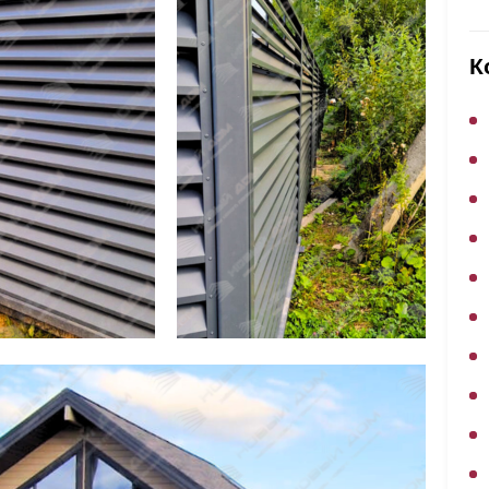
ВЫБОР ПО ХАРАКТЕРИСТИКАМ
Горизонтальные заборы
К
Высокие заборы
Красивые, дизайнерские заборы
ВЫБОР ПО СПОСОБУ МОНТАЖА
Заборы под ключ
Готовые заборы
Комплекты заборов-лего "сделай сам"
Быстровозводимые заборы