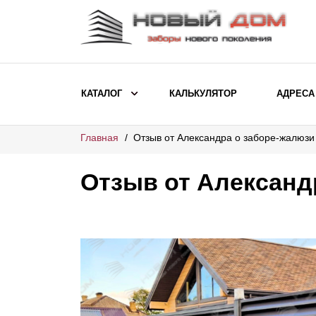
КАТАЛОГ
КАЛЬКУЛЯТОР
АДРЕСА
Главная
Отзыв от Александра о заборе-жалюз
ВЫБОР ПО МОДЕЛИ
Заборы Ранчо
Отзыв от Александ
Заборы Хай-тек
Заборы Классика
Заборы Жалюзи
ВЫБОР ПО НАЗНАЧЕНИЮ
Заборы и ограждения для детских
садов