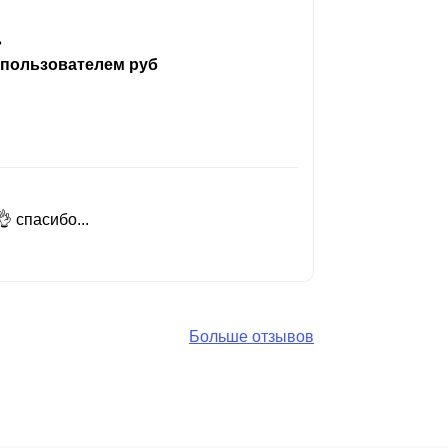
ь
 пользователем руб
 спасибо...
Добрый день
Читать вес
Больше отзывов